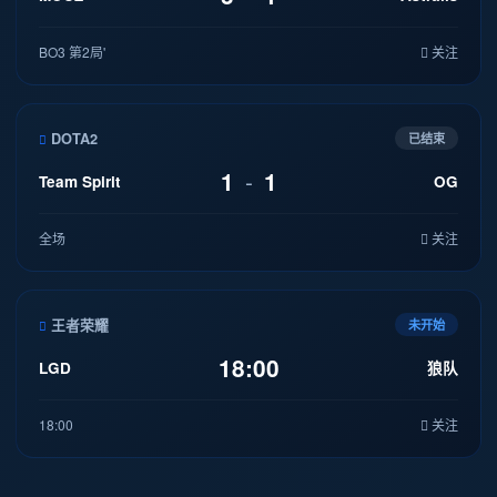
BO3 第2局'
关注
DOTA2
已结束
-
1
1
Team Spirit
OG
全场
关注
王者荣耀
未开始
18:00
LGD
狼队
18:00
关注