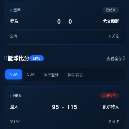
意甲
已结束
-
0
0
罗马
尤文图斯
全场
关注
篮球比分
查看全部
LIVE
NBA
CBA
欧洲篮球
国际赛事
NBA
● 进行中
-
95
115
湖人
凯尔特人
第1节'
关注