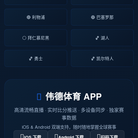
🔴 利物浦
🔵 巴塞罗那
⚪ 拜仁慕尼黑
🏀 湖人
🏀 勇士
🏀 凯尔特人
伟德体育 APP
高清流畅直播 · 实时比分推送 · 多设备同步 · 独家赛
事数据
iOS & Android 双端支持，随时随地掌握全球赛事
iOS 下载
Android 下载
扫码下载