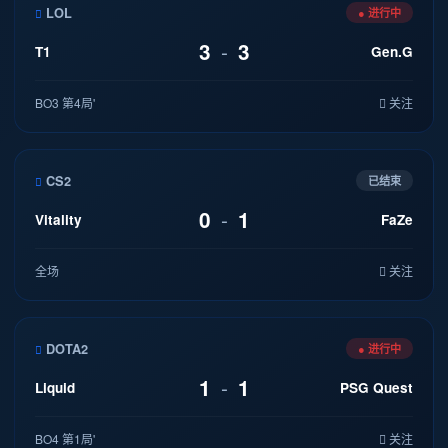
LOL
● 进行中
-
3
3
T1
Gen.G
BO3 第4局'
关注
CS2
已结束
-
0
1
Vitality
FaZe
全场
关注
DOTA2
● 进行中
-
1
1
Liquid
PSG Quest
BO4 第1局'
关注