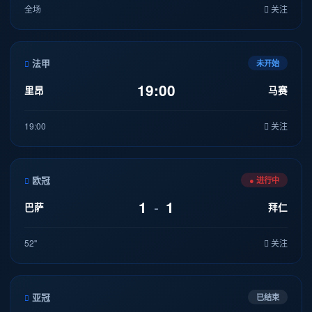
全场
关注
法甲
未开始
19:00
里昂
马赛
19:00
关注
欧冠
● 进行中
-
1
1
巴萨
拜仁
52''
关注
亚冠
已结束