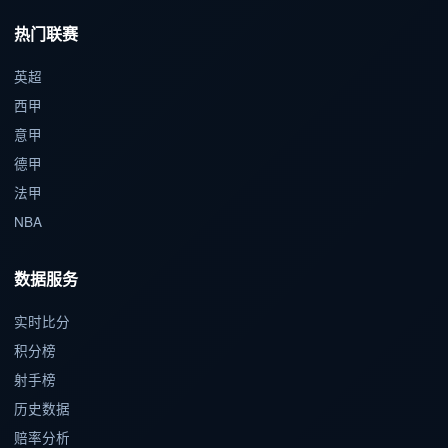
热门联赛
英超
西甲
意甲
德甲
法甲
NBA
数据服务
实时比分
积分榜
射手榜
历史数据
赔率分析